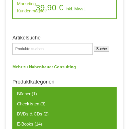
39,90
€
inkl. Mwst.
Artikelsuche
Suche
Mehr zu Nabenhauer Consulting
Produktkategorien
Bücher
(1)
Checklisten
(3)
DVDs & CDs
(2)
E-Books
(14)