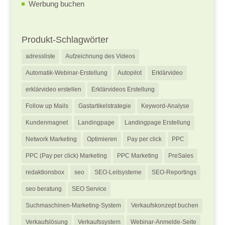
Werbung buchen
Produkt-Schlagwörter
adressliste
Aufzeichnung des Videos
Automatik-Webinar-Erstellung
Autopilot
Erklärvideo
erklärvideo erstellen
Erklärvideos Erstellung
Follow up Mails
Gastartikelstrategie
Keyword-Analyse
Kundenmagnet
Landingpage
Landingpage Erstellung
Network Marketing
Optimieren
Pay per click
PPC
PPC (Pay per click) Marketing
PPC Marketing
PreSales
redaktionsbox
seo
SEO-Leitsysteme
SEO-Reportings
seo beratung
SEO Service
Suchmaschinen-Marketing-System
Verkaufskonzept buchen
Verkaufslösung
Verkaufssystem
Webinar-Anmelde-Seite