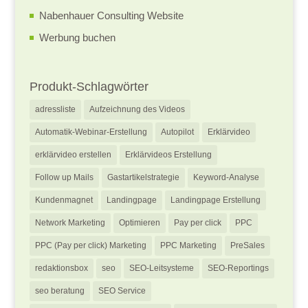
Nabenhauer Consulting Website
Werbung buchen
Produkt-Schlagwörter
adressliste
Aufzeichnung des Videos
Automatik-Webinar-Erstellung
Autopilot
Erklärvideo
erklärvideo erstellen
Erklärvideos Erstellung
Follow up Mails
Gastartikelstrategie
Keyword-Analyse
Kundenmagnet
Landingpage
Landingpage Erstellung
Network Marketing
Optimieren
Pay per click
PPC
PPC (Pay per click) Marketing
PPC Marketing
PreSales
redaktionsbox
seo
SEO-Leitsysteme
SEO-Reportings
seo beratung
SEO Service