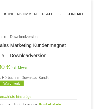
KUNDENSTIMMEN
PSM BLOG
KONTAKT
ndle – Downloadversion
ales Marketing Kundenmagnet
le – Downloadversion
90
€
inkl. Mwst.
& Hörbuch im Download-Bundle!
en Warenkorb
nschliste hinzufügen
lnummer:
1060
Kategorie:
Kombi-Pakete