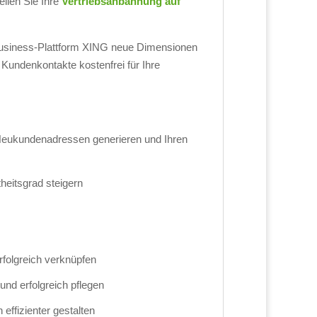
ellen Sie Ihre
Vertriebsanbahnung auf
r Business-Plattform XING neue Dimensionen
 Kundenkontakte kostenfrei für Ihre
 Neukundenadressen generieren und Ihren
heitsgrad steigern
rfolgreich verknüpfen
nd erfolgreich pflegen
 effizienter gestalten