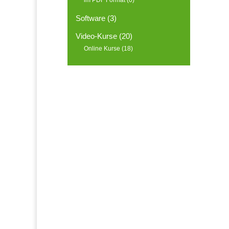
im PDF Format
(0)
Software
(3)
Video-Kurse
(20)
Online Kurse
(18)