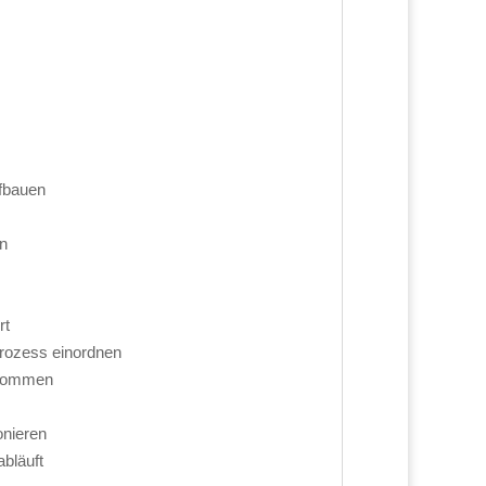
ufbauen
en
rt
Prozess einordnen
inkommen
onieren
bläuft