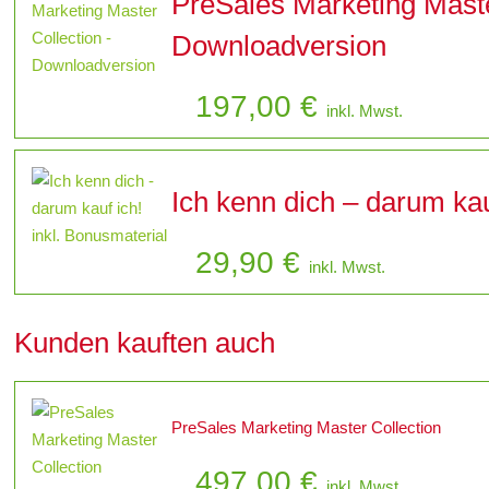
PreSales Marketing Maste
Downloadversion
197,00
€
inkl. Mwst.
Ich kenn dich – darum kau
29,90
€
inkl. Mwst.
Kunden kauften auch
PreSales Marketing Master Collection
497,00
€
inkl. Mwst.