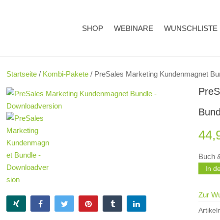
SHOP
WEBINARE
WUNSCHLISTE
Startseite
/
Kombi-Pakete
/ PreSales Marketing Kundenmagnet Bu
PreS
Bund
44,
Buch 
In d
Zur Wu
Artike